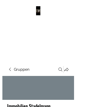
IMMOBILIEN
STADELMANN
Immoblilienverkauf leicht
gemacht
Gruppen
Immobilien Stadelmann