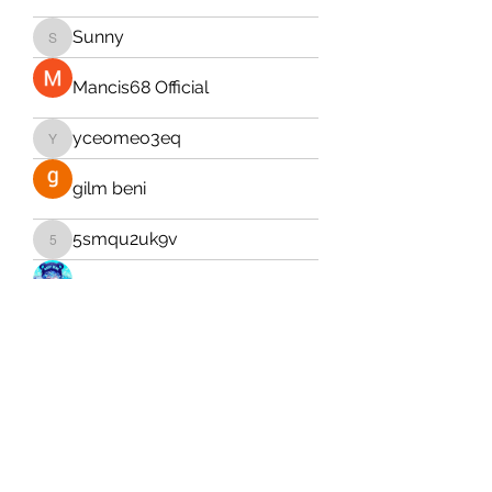
Sunny
Sunny
Mancis68 Official
yceomeo3eq
yceomeo3eq
gilm beni
5smqu2uk9v
5smqu2uk9v
Sleepy Bearzz