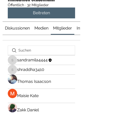
Öffentlich
·
32 Mitglieder
Beitreten
Diskussionen
Medien
Mitglieder
Info
sandramila4444
sandramila4444
shraddha3410
shraddha3410
Thomas Isaacson
Maisie Kate
Zakk Daniel