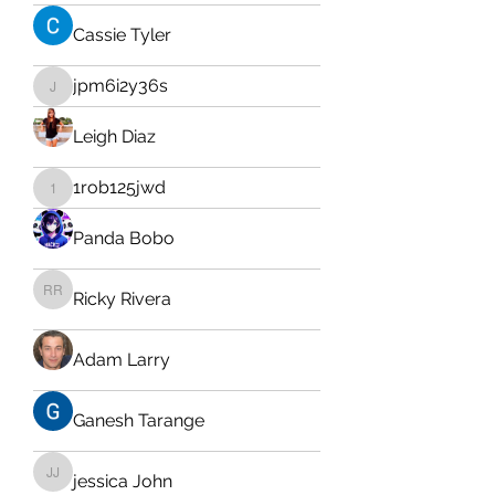
Cassie Tyler
jpm6i2y36s
jpm6i2y36s
Leigh Diaz
1rob125jwd
1rob125jwd
Panda Bobo
Ricky Rivera
Ricky Rivera
Adam Larry
Ganesh Tarange
jessica John
jessica John